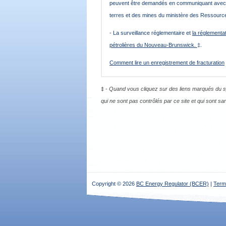
peuvent être demandés en communiquant avec l
terres et des mines du ministère des Ressourc
- La surveillance réglementaire et
la réglementa
pétrolières du Nouveau-Brunswick.
‡
.
Comment lire un enregistrement de fracturation
‡
-
Quand vous cliquez sur des liens marqués du sy
qui ne sont pas contrôlés par ce site et qui sont sans 
Copyright © 2026
BC Energy Regulator (BCER)
|
Term