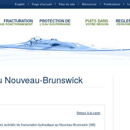
English
Page d’accueil
Plan du site
Bienvenue
Publications
L
FRACTURATION
PROTECTION DE
PUITS DANS
RÉGLE
QUE FONCTIONNEMENT
LʼEAU SOUTERRAINE
VOTRE RÉGION
PERSON
au Nouveau-Brunswick
e Nouveau-Brunswick
Retour à la carte
es activités de fracturation hydraulique au Nouveau-Brunswick (NB)