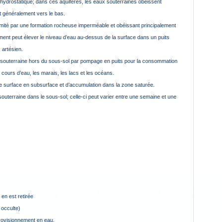
 hydrostatique; dans ces aquifères, les eaux souterraines obéissent
nt généralement vers le bas.
limité par une formation rocheuse imperméable et obéissant principalement
ement peut élever le niveau d’eau au‑dessus de la surface dans un puits
 artésien.
 souterraine hors du sous-sol par pompage en puits pour la consommation
cours d’eau, les marais, les lacs et les océans.
 de surface en subsurface et d’accumulation dans la zone saturée.
souterraine dans le sous-sol; celle‑ci peut varier entre une semaine et une
 en est retirée
 occulte)
rovisionnement en eau.