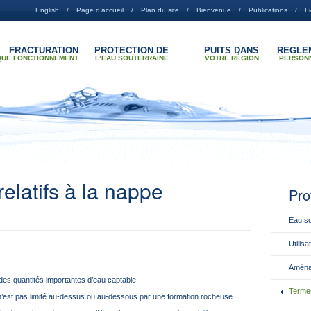
English
Page d’accueil
Plan du site
Bienvenue
Publications
L
FRACTURATION
PROTECTION DE
PUITS DANS
RÉGLE
QUE FONCTIONNEMENT
LʼEAU SOUTERRAINE
VOTRE RÉGION
PERSON
elatifs à la nappe
Pro
Eau so
Utilisa
Aménag
des quantités importantes d’eau captable.
Termes
 n’est pas limité au‑dessus ou au‑dessous par une formation rocheuse