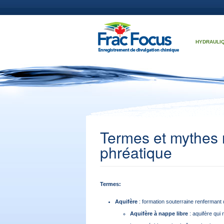
Aller au contenu principal
HYDRAULI
Termes et mythes r
phréatique
Termes:
Aquifère
: formation souterraine renfermant 
Aquifère à nappe libre
: aquifère qui