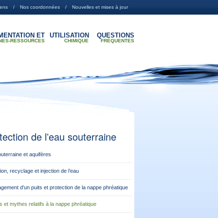
iens
Nos coordonnées
Nouvelles et mises à jour
MENTATION ET
UTILISATION
QUESTIONS
NES-RESSOURCES
CHIMIQUE
FRÉQUENTES
tection de lʼeau souterraine
uterraine et aquifères
tion, recyclage et injection de l’eau
ement d’un puits et protection de la nappe phréatique
 et mythes relatifs à la nappe phréatique