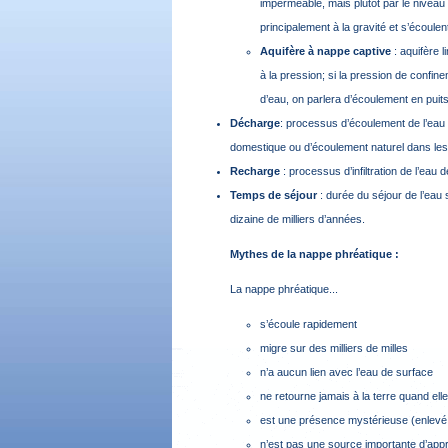
imperméable, mais plutôt par le niveau
principalement à la gravité et s’écoule
Aquifère à nappe captive
: aquifère 
à la pression; si la pression de confin
d’eau, on parlera d’écoulement en puits
Décharge
: processus d’écoulement de l’eau
domestique ou d’écoulement naturel dans les 
Recharge
: processus d’infiltration de l’eau
Temps de séjour
: durée du séjour de l’eau 
dizaine de milliers d’années.
Mythes de la nappe phréatique :
La nappe phréatique...
s’écoule rapidement
migre sur des milliers de milles
n’a aucun lien avec l’eau de surface
ne retourne jamais à la terre quand elle
est une présence mystérieuse
(enlevé
n’est pas une source importante d’app