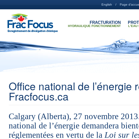
Aller au contenu principal
English
Page d’accue
FRACTURATION
PROT
HYDRAULIQUE FONCTIONNEMENT
LʼEAU
Office national de l’énergie r
Fracfocus.ca
Calgary (Alberta), 27 novembre 2013.
national de l’énergie demandera bient
réglementées en vertu de la
Loi sur l